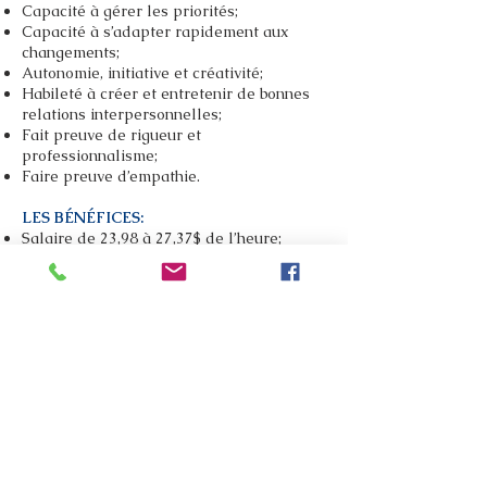
Capacité à gérer les priorités;
Capacité à s’adapter rapidement aux
changements;
Autonomie, initiative et créativité;
Habileté à créer et entretenir de bonnes
relations interpersonnelles;
Fait preuve de rigueur et
professionnalisme;
Faire preuve d’empathie.
LES BÉNÉFICES:
Salaire de 23,98 à 27,37$ de l’heure;
Vacances de 4 semaines: équivalent de 8%
des semaines de travail cumulées après
un an de service;
3 journées de congé-maladie et 2
journées personnelles ;
Régimes d’assurance-maladie,
d’assurance-vie, d’assurance-voyage et
d’assurance-invalidité longue durée qui
s’applique à tous les employés
permanents détenteurs d’un poste après
1 mois de service (pour employé à temps
plein). Les assurances sont payées à 50 %