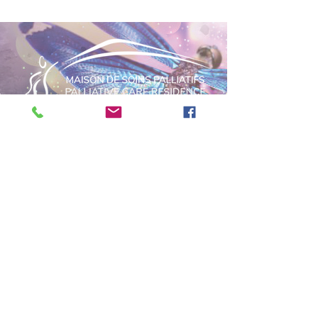
POLITIQUE DE CONFIDENTIALITÉ
DEVENIR BÉNÉVOLE
90 Como Gardens, Hudson
Qc, J0P 1H0
Téléphone :
450-202-2202
Télécopieur :
450-202-2205