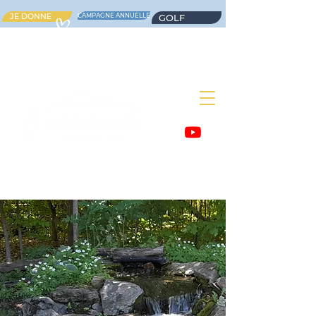
JE DONNE
CAMPAGNE ANNUELLE
GOLF
Un lieu rempli d'humanité
où l'on vit
sereinement jusqu'à la fin